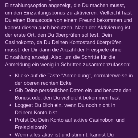
Einzahlungsoption angezeigt, die Du machen musst,
um den Einzahlungsbonus zu aktivieren. Vielleicht hast
Du einen Bonuscode von einem Freund bekommen und
kannst diesen auch benutzen. Nach der Aktivierung ist
der erste Ort, den Du überprüfen solltest, Dein
Casinokonto, da Du Deinen Kontostand überprüfen
musst, der Dir dann die Anzahl der Freispiele ohne
Einzahlung anzeigt. Also, um die Schritte für die
Anmeldung ein wenig in Schritten zusammenzufassen:
Klicke auf die Taste "Anmeldung", normalerweise in
der oberen rechten Ecke
Gib Deine persönlichen Daten ein und benutze den
Bonuscode, den Du vielleicht bekommen hast
Loggest Du Dich ein, wenn Du noch nicht in
Deinem Konto bist
Prüfst Du Dein Konto auf aktive Casinoboni und
Freispielboni?
Wenn alles aktiv ist und stimmt, kannst Du