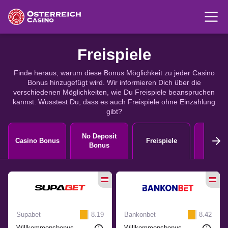
Me
Freispiele
Finde heraus, warum diese Bonus Möglichkeit zu jeder Casino
Bonus hinzugefügt wird. Wir informieren Dich über die
verschiedenen Möglichkeiten, wie Du Freispiele beanspruchen
kannst. Wusstest Du, dass es auch Freispiele ohne Einzahlung
gibt?
No Deposit
Casino Bonus
Freispiele
Live C
Bonus
Supabet
8.19
Bankonbet
8.42
Willkommensbonus
Willkommensbonus