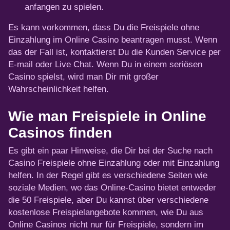
anfangen zu spielen.
Es kann vorkommen, dass Du die Freispiele ohne
Einzahlung im Online Casino beantragen musst. Wenn
das der Fall ist, kontaktierst Du die Kunden Service per
E-mail oder Live Chat. Wenn Du in einem seriösen
Casino spielst, wird man Dir mit großer
Wahrscheinlichkeit helfen.
Wie man Freispiele in Online
Casinos finden
Es gibt ein paar Hinweise, die Dir bei der Suche nach
Casino Freispiele ohne Einzahlung oder mit Einzahlung
helfen. In der Regel gibt es verschiedene Seiten wie
soziale Medien, wo das Online-Casino bietet entweder
die 50 Freispiele, aber Du kannst über verschiedene
kostenlose Freispielangebote kommen, wie Du aus
Online Casinos nicht nur für Freispiele, sondern im