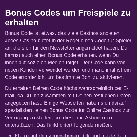
Bonus Codes um Freispiele zu
erhalten
Bonus Code ist etwas, das viele Casinos anbieten.
Jedes Casino bietet in der Regel einen Code für Spieler
an, die sich für den Newsletter angemeldet haben. Du
kannst auch einen Bonus Code erhalten, wenn Du
ihnen auf sozialen Medien folgst. Der Code kann von
neuen Kunden verwendet werden und manchmal ist ein
Code erforderlich, um bestimmte Boni zu aktivieren.
Du erhalten Deinen Code höchstwahrscheinlich per E-
mail, da Du ihn zusammen mit Deinen restlichen Daten
angegeben hast. Einige Webseiten haben sich darauf
spezialisiert, einen Bonus Code für Online Casinos zur
Verfügung zu stellen, um diese mit Aktionen zu
unterstützen. Das funktioniert folgendermaßen:
Klicke auf den angegebenen Link und melde dich