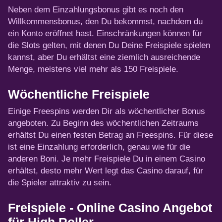
Neben dem Einzahlungsbonus gibt es noch den
Willkommensbonus, den Du bekommst, nachdem du
ein Konto eröffnet hast. Einschränkungen können für
die Slots gelten, mit denen Du Deine Freispiele spielen
kannst, aber Du erhältst eine ziemlich ausreichende
Menge, meistens viel mehr als 150 Freispiele.
Wöchentliche Freispiele
Einige Freespins werden Dir als wöchentlicher Bonus
angeboten. Zu Beginn des wöchentlichen Zeitraums
erhältst Du einen festen Betrag an Freespins. Für diese
ist eine Einzahlung erforderlich, genau wie für die
anderen Boni. Je mehr Freispiele Du in einem Casino
erhältst, desto mehr Wert legt das Casino darauf, für
die Spieler attraktiv zu sein.
Freispiele - Online Casino Angebot
für High Roller