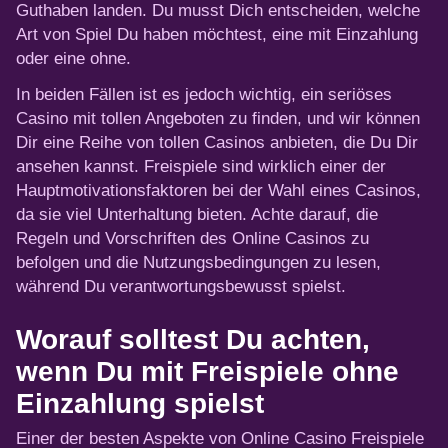
Guthaben landen. Du musst Dich entscheiden, welche
Art von Spiel Du haben möchtest, eine mit Einzahlung
oder eine ohne.
In beiden Fällen ist es jedoch wichtig, ein seriöses
Casino mit tollen Angeboten zu finden, und wir können
Dir eine Reihe von tollen Casinos anbieten, die Du Dir
ansehen kannst. Freispiele sind wirklich einer der
Hauptmotivationsfaktoren bei der Wahl eines Casinos,
da sie viel Unterhaltung bieten. Achte darauf, die
Regeln und Vorschriften des Online Casinos zu
befolgen und die Nutzungsbedingungen zu lesen,
während Du verantwortungsbewusst spielst.
Worauf solltest Du achten,
wenn Du mit Freispiele ohne
Einzahlung spielst
Einer der besten Aspekte von Online Casino Freispiele