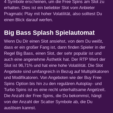
4 Symbole erscheinen, um die Free Spins am Slot zu
erhalten. Dies ist ein beliebter Slot vom Anbieter
Pragmatic Play mit hoher Volatilität, also solltest Du
einen Blick darauf werfen.
Big Bass Splash Spielautomat
Wenn Du Dir einen Slot ansiehst, von dem Du weißt,
dass er ein großer Fang ist, dann finden Spieler in der
Regel Big Bass, einen Slot, der sehr populär ist und
auch eine angenehme Ästhetik hat. Der RTP Wert der
Slot ist 96,71% und hat eine hohe Volatilität. Die Slot
Angebote sind umfangreich in Bezug auf Multiplikatoren
und Modifikatoren. Von Angeboten wie der Buy Free
Spins Option bis hin zu den regulären Autoplay- und
Turbo Spins ist es eine recht unterhaltsame Angelzeit.
Die Anzahl der Free Spins, die Du bekommst, hängt
von der Anzahl der Scatter Symbole ab, die Du
auslösen kannst.