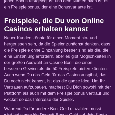
jeden Bonus festgelegt ist und dem Namen nach ist es
ein Freispielbonus, der eine Bonusvariante ist.
Freispiele, die Du von Online
Casinos erhalten kannst
Neuer Kunden könnte für einen Moment hin- und
hergerissen sein, da die Spieler zunächst denken, dass
die Freispiele ohne Einzahlung besser sind als die, die
eine Einzahlung erfordern, aber es gibt Möglichkeiten in
der großen Auswahl an Casino Boni, die einen
besseren Gewinn als die 50 Freispiele bieten könnten.
Auch wenn Du das Geld für das Casino ausgibst, das
Du noch nicht kennst, ist das die ganze Idee. Um Ihr
Vertrauen aufzubauen, machest Du Dich sowohl mit der
Plattform als auch mit dem Freispielbonus vertraut und
weckst so das Interesse der Spieler.
Während Du für andere Boni Geld einzahlen musst,
wird bei einem No Deposit Bonus Geld auf dein Konto