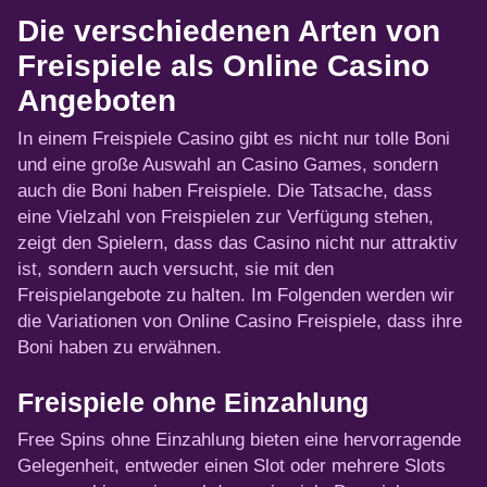
Die verschiedenen Arten von
Freispiele als Online Casino
Angeboten
In einem Freispiele Casino gibt es nicht nur tolle Boni
und eine große Auswahl an Casino Games, sondern
auch die Boni haben Freispiele. Die Tatsache, dass
eine Vielzahl von Freispielen zur Verfügung stehen,
zeigt den Spielern, dass das Casino nicht nur attraktiv
ist, sondern auch versucht, sie mit den
Freispielangebote zu halten. Im Folgenden werden wir
die Variationen von Online Casino Freispiele, dass ihre
Boni haben zu erwähnen.
Freispiele ohne Einzahlung
Free Spins ohne Einzahlung bieten eine hervorragende
Gelegenheit, entweder einen Slot oder mehrere Slots