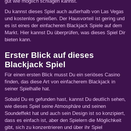
gut wie möglich schlagen kannst.
Du kannst dieses Spiel auch außerhalb von Las Vegas
und kostenlos genießen. Der Hausvorteil ist gering und
es ist eines der einfacheren Blackjack Spiele auf dem
Markt. Hier kannst Du überprüfen, was dieses Spiel Dir
bieten kann.
Erster Blick auf dieses
Blackjack Spiel
Für einen ersten Blick musst Du ein seriöses Casino
finden, das diese Art von einfacherem Blackjack in
seiner Spielhalle hat.
Sobald Du es gefunden hast, kannst Du deutlich sehen,
wie dieses Spiel seine Atmosphäre und seinen
Soundeffekt hat und auch sein Design ist so konzipiert,
dass es einfach ist, aber den Spielern die Möglichkeit
gibt, sich zu konzentrieren und über ihr Spiel