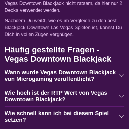
Vegas Downtown Blackjack nicht ratsam, da hier nur 2
Decks verwendet werden.
Nachdem Du weißt, wie es im Vergleich zu den best
Blackjack Downtown Las Vegas Spielen ist, kannst Du
Dich in vollen Zügen vergnügen.
Häufig gestellte Fragen -
Vegas Downtown Blackjack
Wann wurde Vegas Downtown Blackjack
von Microgaming veröffentlicht?
Wie hoch ist der RTP Wert von Vegas
Downtown Blackjack?
Wie schnell kann ich bei diesem Spiel
setzen?