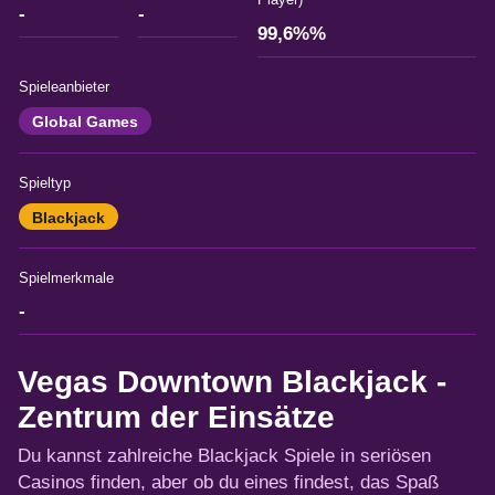
-
-
99,6%%
Spieleanbieter
Global Games
Spieltyp
Blackjack
Spielmerkmale
-
Vegas Downtown Blackjack -
Zentrum der Einsätze
Du kannst zahlreiche Blackjack Spiele in seriösen
Casinos finden, aber ob du eines findest, das Spaß