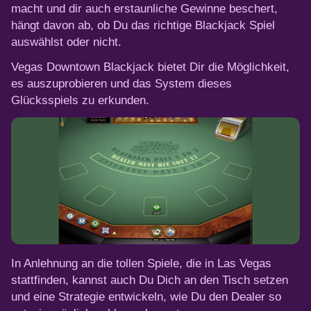
macht und dir auch erstaunliche Gewinne beschert,
hängt davon ab, ob Du das richtige Blackjack Spiel
auswählst oder nicht.
Vegas Downtown Blackjack bietet Dir die Möglichkeit,
es auszuprobieren und das System dieses
Glücksspiels zu erkunden.
In Anlehnung an die tollen Spiele, die in Las Vegas
stattfinden, kannst auch Du Dich an den Tisch setzen
und eine Strategie entwickeln, wie Du den Dealer so