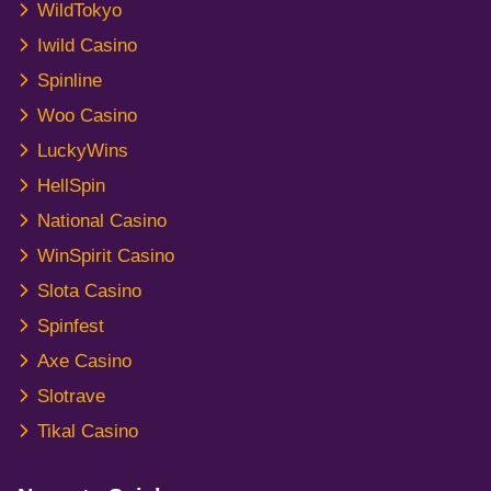
WildTokyo
Iwild Casino
Spinline
Woo Casino
LuckyWins
HellSpin
National Casino
WinSpirit Casino
Slota Casino
Spinfest
Axe Casino
Slotrave
Tikal Casino