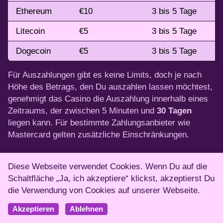
Ethereum
€10
3 bis 5 Tage
Litecoin
€5
3 bis 5 Tage
Dogecoin
€5
3 bis 5 Tage
Für Auszahlungen gibt es keine Limits, doch je nach
Höhe des Betrags, den Du auszahlen lassen möchtest,
genehmigt das Casino die Auszahlung innerhalb eines
Zeitraums, der zwischen 5 Minuten und
30 Tagen
liegen kann. Für bestimmte Zahlungsanbieter wie
Mastercard gelten zusätzliche Einschränkungen.
Sicherheit, Lizenz und
Diese Webseite verwendet Cookies. Wenn Du auf die
Verschlüsselung bei FSCasino
Schaltfläche „Ja, ich akzeptiere“ klickst, akzeptierst Du
die Verwendung von Cookies auf unserer Webseite.
Die Sicherheit bei FS Casino wird durch eine Vielzahl
von Maßnahmen und Richtlinien gewährleistet, die Dich
Akzeptieren
Ablehnen
und andere Spieler schützen. Die Lizenz aus
Curacao