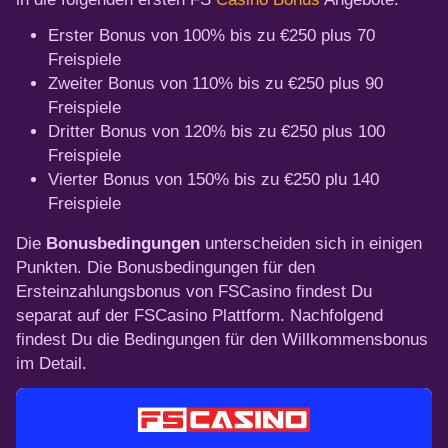
Erster Bonus von 100% bis zu €250 plus 70
Freispiele
Zweiter Bonus von 110% bis zu €250 plus 90
Freispiele
Dritter Bonus von 120% bis zu €250 plus 100
Freispiele
Vierter Bonus von 150% bis zu €250 plu 140
Freispiele
Die
Bonusbedingungen
unterscheiden sich in einigen
Punkten. Die Bonusbedingungen für den
Ersteinzahlungsbonus von FSCasino findest Du
separat auf der FSCasino Plattform. Nachfolgend
findest Du die Bedingungen für den Willkommensbonus
im Detail.