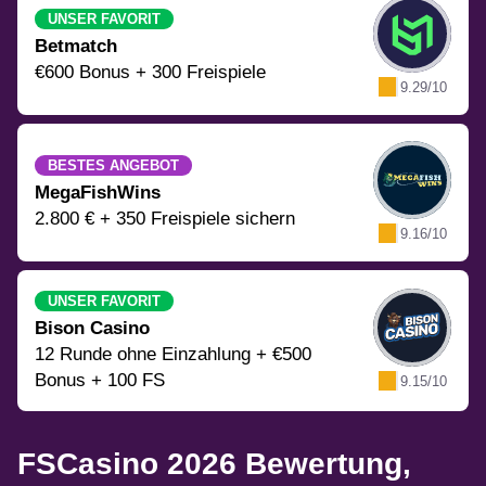
UNSER FAVORIT
Betmatch
€600 Bonus + 300 Freispiele
9.29/10
BESTES ANGEBOT
MegaFishWins
2.800 € + 350 Freispiele sichern
9.16/10
UNSER FAVORIT
Bison Casino
12 Runde ohne Einzahlung + €500
Bonus + 100 FS
9.15/10
FSCasino 2026 Bewertung,