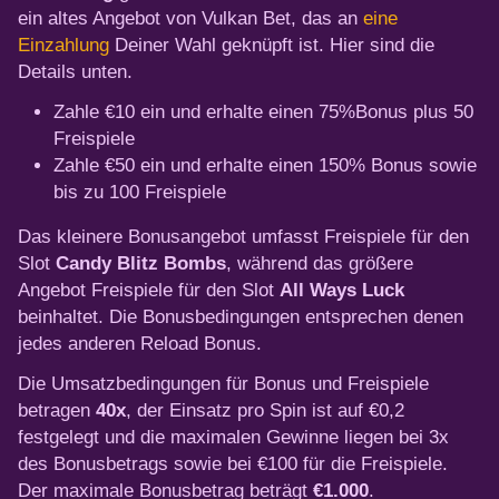
ein altes Angebot von Vulkan Bet, das an
eine
Einzahlung
Deiner Wahl geknüpft ist. Hier sind die
Details unten.
Zahle €10 ein und erhalte einen 75%Bonus plus 50
Freispiele
Zahle €50 ein und erhalte einen 150% Bonus sowie
bis zu 100 Freispiele
Das kleinere Bonusangebot umfasst Freispiele für den
Slot
Candy Blitz Bombs
, während das größere
Angebot Freispiele für den Slot
All Ways Luck
beinhaltet. Die Bonusbedingungen entsprechen denen
jedes anderen Reload Bonus.
Die Umsatzbedingungen für Bonus und Freispiele
betragen
40x
, der Einsatz pro Spin ist auf €0,2
festgelegt und die maximalen Gewinne liegen bei 3x
des Bonusbetrags sowie bei €100 für die Freispiele.
Der maximale Bonusbetrag beträgt
€1.000
.