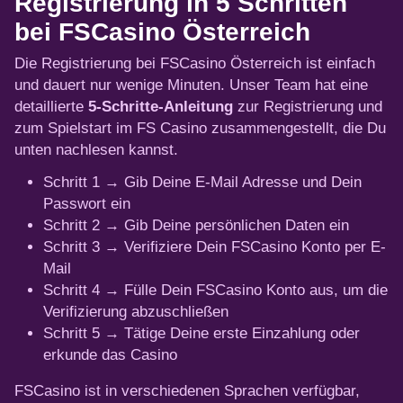
Registrierung in 5 Schritten
bei FSCasino Österreich
Die Registrierung bei FSCasino Österreich ist einfach
und dauert nur wenige Minuten. Unser Team hat eine
detaillierte
5-Schritte-Anleitung
zur Registrierung und
zum Spielstart im FS Casino zusammengestellt, die Du
unten nachlesen kannst.
Schritt 1 → Gib Deine E-Mail Adresse und Dein
Passwort ein
Schritt 2 → Gib Deine persönlichen Daten ein
Schritt 3 → Verifiziere Dein FSCasino Konto per E-
Mail
Schritt 4 → Fülle Dein FSCasino Konto aus, um die
Verifizierung abzuschließen
Schritt 5 → Tätige Deine erste Einzahlung oder
erkunde das Casino
FSCasino ist in verschiedenen Sprachen verfügbar,