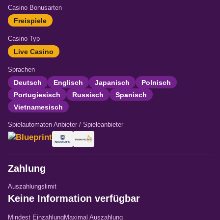
Casino Bonusarten
Freispiele
Casino Typ
Live Casino
Sprachen
Deutsch
Englisch
Japanisch
Polnisch
Portugiesisch
Russisch
Spanisch
Vietnamesisch
Spielautomaten Anbieter / Spieleanbieter
Zahlung
Auszahlungslimit
Keine Information verfügbar
Mindest Einzahlung
Maximal Auszahlung