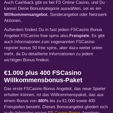
Auch Cashback gibt es bei FS Online Casino, und Du
kannst Deine Bonuskategorie auswählen, sei es ein
Willkommensangebot
, Sonderangebot oder Netzwerk
Aktionen.
Außerdem findest Du in fast jedem FSCasino Bonus
Angebot FSCasino free spins also
Freispiele
. Es gibt
auch Informationen zum sogenannten FSCasino
register bonus 50 free spins, aber dazu weiter unten
mehr, da Du detaillierte Informationen zu jedem
wichtigen Bonus findest.
€1.000 plus 400 FSCasino
Willkommensbonus-Paket
Das erste FSCasino Bonus Angebot, das neue Spieler
erhalten können, ist das Willkommenspaket, das aus
einem Bonus von
480%
bis zu €1.000 sowie 400
Freispielen besteht. Dieses Bonusangebot gliedert sich
in die folgenden ersten FS
Casino Bonus
Angebote.