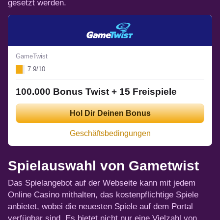
gesetzt werden.
GameTwist
7.9/10
100.000 Bonus Twist + 15 Freispiele
Hol Dir Deinen Bonus
Geschäftsbedingungen
Spielauswahl von Gametwist
Das Spielangebot auf der Webseite kann mit jedem
Online Casino mithalten, das kostenpflichtige Spiele
anbietet, wobei die neuesten Spiele auf dem Portal
verfügbar sind. Es bietet nicht nur eine Vielzahl von