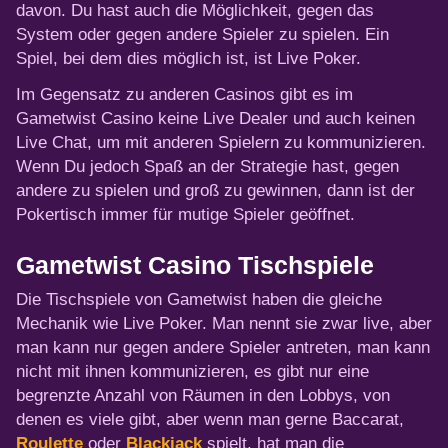
davon. Du hast auch die Möglichkeit, gegen das
System oder gegen andere Spieler zu spielen. Ein
Spiel, bei dem dies möglich ist, ist Live Poker.
Im Gegensatz zu anderen Casinos gibt es im
Gametwist Casino keine Live Dealer und auch keinen
Live Chat, um mit anderen Spielern zu kommunizieren.
Wenn Du jedoch Spaß an der Strategie hast, gegen
andere zu spielen und groß zu gewinnen, dann ist der
Pokertisch immer für mutige Spieler geöffnet.
Gametwist Casino Tischspiele
Die Tischspiele von Gametwist haben die gleiche
Mechanik wie Live Poker. Man nennt sie zwar live, aber
man kann nur gegen andere Spieler antreten, man kann
nicht mit ihnen kommunizieren, es gibt nur eine
begrenzte Anzahl von Räumen in den Lobbys, von
denen es viele gibt, aber wenn man gerne Baccarat,
Roulette
oder
Blackjack
spielt, hat man die