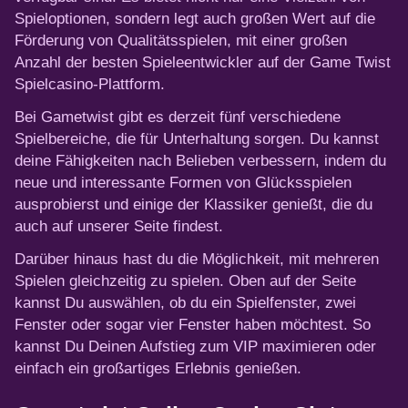
Spieloptionen, sondern legt auch großen Wert auf die
Förderung von Qualitätsspielen, mit einer großen
Anzahl der besten Spieleentwickler auf der Game Twist
Spielcasino-Plattform.
Bei Gametwist gibt es derzeit fünf verschiedene
Spielbereiche, die für Unterhaltung sorgen. Du kannst
deine Fähigkeiten nach Belieben verbessern, indem du
neue und interessante Formen von Glücksspielen
ausprobierst und einige der Klassiker genießt, die du
auch auf unserer Seite findest.
Darüber hinaus hast du die Möglichkeit, mit mehreren
Spielen gleichzeitig zu spielen. Oben auf der Seite
kannst Du auswählen, ob du ein Spielfenster, zwei
Fenster oder sogar vier Fenster haben möchtest. So
kannst Du Deinen Aufstieg zum VIP maximieren oder
einfach ein großartiges Erlebnis genießen.