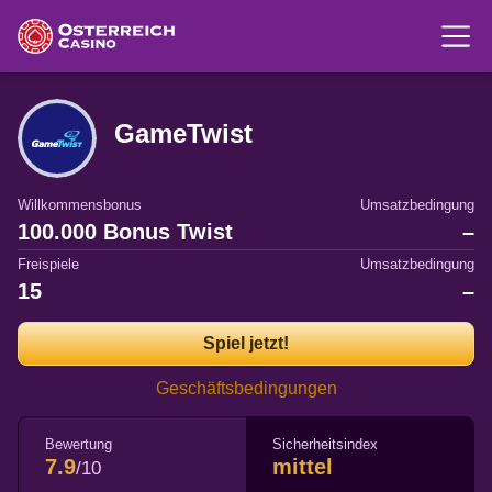
Me
GameTwist
Willkommensbonus
Umsatzbedingung
100.000 Bonus Twist
–
Freispiele
Umsatzbedingung
15
–
Spiel jetzt!
Geschäftsbedingungen
Bewertung
Sicherheitsindex
7.9
mittel
/10