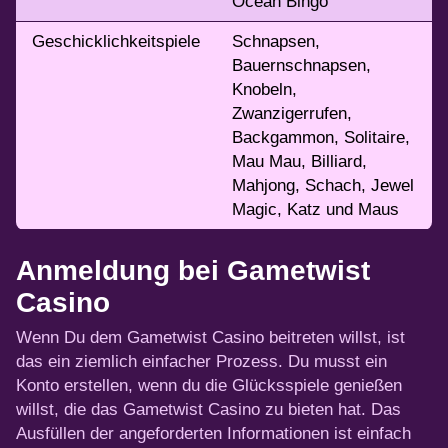
Ocean Bingo
Geschicklichkeitspiele
Schnapsen,
Bauernschnapsen,
Knobeln,
Zwanzigerrufen,
Backgammon, Solitaire,
Mau Mau, Billiard,
Mahjong, Schach, Jewel
Magic, Katz und Maus
Anmeldung bei Gametwist
Casino
Wenn Du dem Gametwist Casino beitreten willst, ist
das ein ziemlich einfacher Prozess. Du musst ein
Konto erstellen, wenn du die Glücksspiele genießen
willst, die das Gametwist Casino zu bieten hat. Das
Ausfüllen der angeforderten Informationen ist einfach