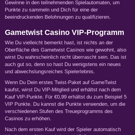
Gewinne in den teilnehmenden Spielautomaten, um
Punkte zu sammeln und Dich für eine der
beeindruckenden Belohnungen zu qualifizieren.
Gametwist Casino VIP-Programm
Wie Du vielleicht bemerkt hast, ist nichts an der
Oberfläche des Gametwist Casinos wie gewohnt, also
wirst Du wahrscheinlich nicht überrascht sein. Das ist
auch gut so, denn so hast Du wenigstens ein neues
und abwechslungsreiches Spielerlebnis.
Wenn Du Dein erstes Twist-Paket auf GameTwist
kaufst, wirst Du VIP-Mitglied und erhältst nach dem
Kauf VIP-Punkte. Für €0,99 erhältst du zum Beispiel 5
VIP Punkte. Du kannst die Punkte verwenden, um die
verschiedenen Stufen des Treueprogramms des
Casinos zu erhöhen.
Nach dem ersten Kauf wird der Spieler automatisch