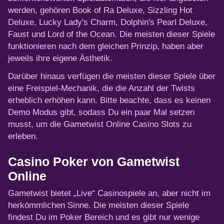
werden, gehören Book of Ra Deluxe, Sizzling Hot
Deluxe, Lucky Lady's Charm, Dolphin's Pearl Deluxe,
Faust und Lord of the Ocean. Die meisten dieser Spiele
funktionieren nach dem gleichen Prinzip, haben aber
jeweils ihre eigene Ästhetik.
Darüber hinaus verfügen die meisten dieser Spiele über
eine Freispiel-Mechanik, die die Anzahl der Twists
erheblich erhöhen kann. Bitte beachte, dass es keinen
Demo Modus gibt, sodass Du ein paar Mal setzen
musst, um die Gametwist Online Casino Slots zu
erleben.
Casino Poker von Gametwist
Online
Gametwist bietet „Live“ Casinospiele an, aber nicht im
herkömmlichen Sinne. Die meisten dieser Spiele
findest Du im Poker Bereich und es gibt nur wenige