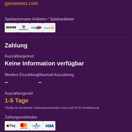
gametwist.com
Spielautomaten Anbieter / Spieleanbieter
Zahlung
Auszahlungslimit
Keine Information verfügbar
Mindest Einzahlung
Maximal Auszahlung
–
–
Auszahlungszeit
1-5 Tage
*Gültig für bestimmte Zahlungsmethoden und nach KYC-Verifizierung
Zahlungsmethoden