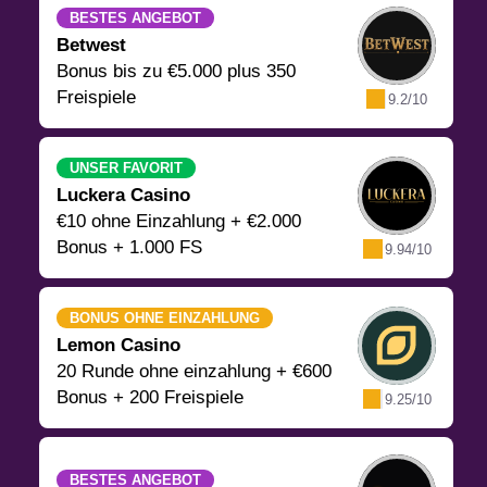
BESTES ANGEBOT
Betwest
Bonus bis zu €5.000 plus 350
Freispiele
9.2/10
UNSER FAVORIT
Luckera Casino
€10 ohne Einzahlung + €2.000
Bonus + 1.000 FS
9.94/10
BONUS OHNE EINZAHLUNG
Lemon Casino
20 Runde ohne einzahlung + €600
Bonus + 200 Freispiele
9.25/10
BESTES ANGEBOT