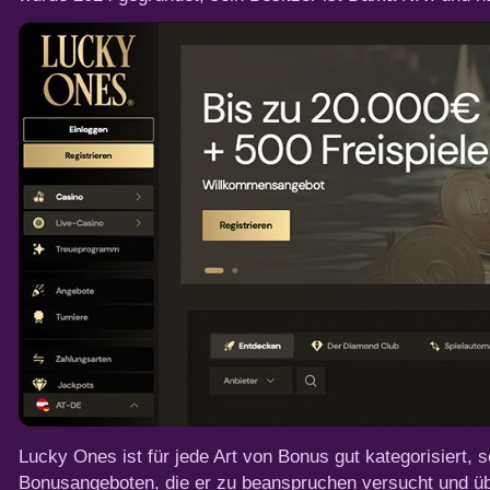
Lucky Ones ist für jede Art von Bonus gut kategorisiert, so
Bonusangeboten, die er zu beanspruchen versucht und üb