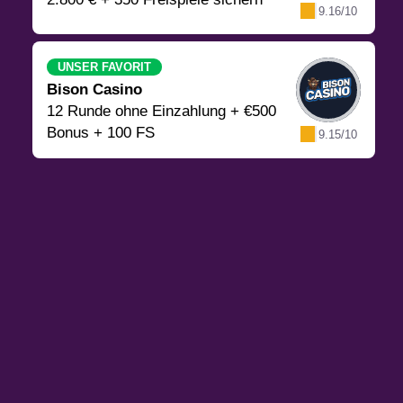
9.16/10
UNSER FAVORIT
Bison Casino
12 Runde ohne Einzahlung + €500
Bonus + 100 FS
9.15/10