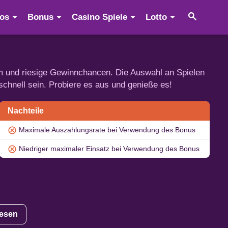
os
Bonus
Casino Spiele
Lotto
m und riesige Gewinnchancen. Die Auswahl an Spielen
 schnell sein. Probiere es aus und genieße es!
Nachteile
Maximale Auszahlungsrate bei Verwendung des Bonus
Niedriger maximaler Einsatz bei Verwendung des Bonus
esen