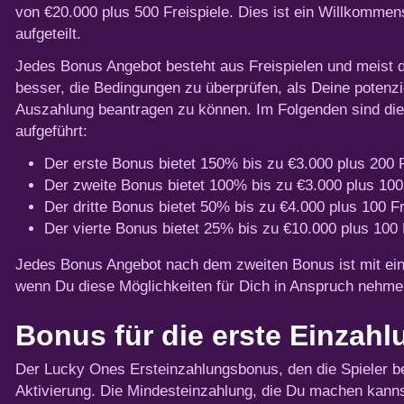
von €20.000 plus 500 Freispiele. Dies ist ein Willkommen
aufgeteilt.
Jedes Bonus Angebot besteht aus Freispielen und meist 
besser, die Bedingungen zu überprüfen, als Deine potenz
Auszahlung beantragen zu können. Im Folgenden sind di
aufgeführt:
Der erste Bonus bietet 150% bis zu €3.000 plus 200 F
Der zweite Bonus bietet 100% bis zu €3.000 plus 100
Der dritte Bonus bietet 50% bis zu €4.000 plus 100 Fr
Der vierte Bonus bietet 25% bis zu €10.000 plus 100 
Jedes Bonus Angebot nach dem zweiten Bonus ist mit ei
wenn Du diese Möglichkeiten für Dich in Anspruch nehme
Bonus für die erste Einzahl
Der Lucky Ones Ersteinzahlungsbonus, den die Spieler b
Aktivierung. Die Mindesteinzahlung, die Du machen kanns