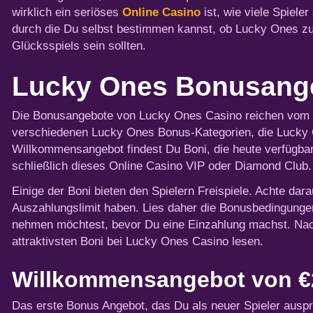
wirklich ein seriöses
Online Casino
ist, wie viele Spiele
durch die Du selbst bestimmen kannst, ob Lucky Ones zu 
Glücksspiels sein sollten.
Lucky Ones Bonusang
Die Bonusangebote von Lucky Ones Casino reichen vom 
verschiedenen Lucky Ones Bonus-Kategorien, die Lucky 
Willkommensangebot findest Du Boni, die heute verfügbar 
schließlich dieses Online Casino VIP oder Diamond Club.
Einige der Boni bieten den Spielern Freispiele. Achte da
Auszahlungslimit haben. Lies daher die Bonusbedingunge
nehmen möchtest, bevor Du eine Einzahlung machst. Nac
attraktivsten Boni bei Lucky Ones Casino lesen.
Willkommensangebot von €
Das erste Bonus Angebot, das Du als neuer Spieler aus