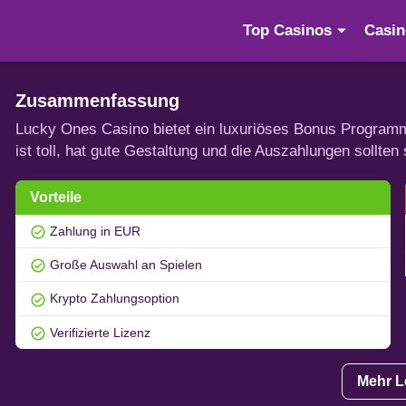
Top Casinos
Casin
Zusammenfassung
Lucky Ones Casino bietet ein luxuriöses Bonus Program
ist toll, hat gute Gestaltung und die Auszahlungen sollten
Vorteile
Zahlung in EUR
Große Auswahl an Spielen
Krypto Zahlungsoption
Verifizierte Lizenz
Mehr L