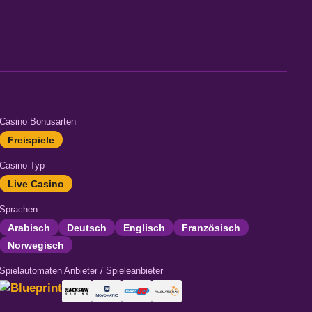
Casino Bonusarten
Freispiele
Casino Typ
Live Casino
Sprachen
Arabisch
Deutsch
Englisch
Französisch
Norwegisch
Spielautomaten Anbieter / Spieleanbieter