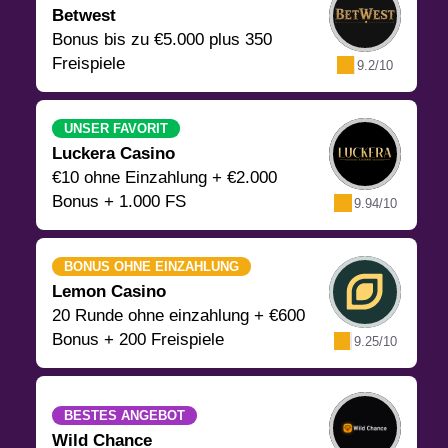
Betwest
Bonus bis zu €5.000 plus 350
Freispiele
9.2/10
UNSER FAVORIT
Luckera Casino
€10 ohne Einzahlung + €2.000
Bonus + 1.000 FS
9.94/10
BONUS OHNE EINZAHLUNG
Lemon Casino
20 Runde ohne einzahlung + €600
Bonus + 200 Freispiele
9.25/10
BESTES ANGEBOT
Wild Chance