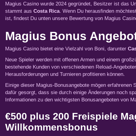
Magius Casino wurde 2024 gegründet, Besitzer ist das U
stammt aus
Costa Rica
. Wenn Du herausfinden möchtest
ist, findest Du unten unsere Bewertung von Magius Casi
Magius Bonus Angebot
Magius Casino bietet eine Vielzahl von Boni, darunter
Ca
Neue Spieler werden mit offenen Armen und einem groß
bestehende Kunden von verschiedenen Reload-Angebote
Herausforderungen und Turnieren profitieren können.
Einige dieser Magius-Bonusangebote mögen erfahrenen S
dafür gesorgt, dass sie durch einige Änderungen noch s
Informationen zu den wichtigsten Bonusangeboten von M
€500 plus 200 Freispiele M
Willkommensbonus