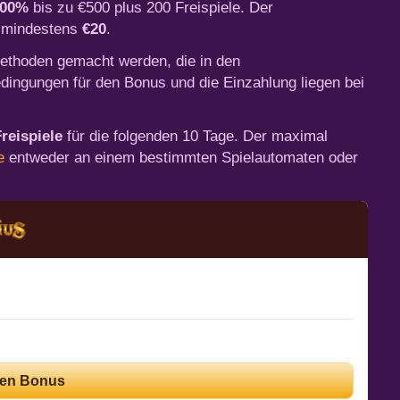
100%
bis zu €500 plus 200 Freispiele. Der
n mindestens
€20
.
methoden gemacht werden, die in den
ngungen für den Bonus und die Einzahlung liegen bei
Freispiele
für die folgenden 10 Tage. Der maximal
e
entweder an einem bestimmten Spielautomaten oder
nen Bonus