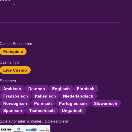
Casino Bonusarten
Freispiele
Casino Typ
Live Casino
Sprachen
Arabisch
Deutsch
Englisch
Finnisch
Französisch
Italienisch
Niederländisch
Norwegisch
Polnisch
Portugiesisch
Slowenisch
Spanisch
Tschechisch
Ungarisch
Spielautomaten Anbieter / Spieleanbieter