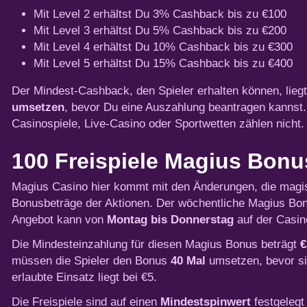
Mit Level 2 erhältst Du 3% Cashback bis zu €100
Mit Level 3 erhältst Du 5% Cashback bis zu €200
Mit Level 4 erhältst Du 10% Cashback bis zu €300
Mit Level 5 erhältst Du 15% Cashback bis zu €400
Der Mindest-Cashback, den Spieler erhalten können, lieg
umsetzen
, bevor Du eine Auszahlung beantragen kannst.
Casinospiele, Live-Casino oder Sportwetten zählen nicht.
100 Freispiele Magius Bon
Magius Casino hier kommt mit den Änderungen, die magis
Bonusbeträge der Aktionen. Der wöchentliche Magius Bonu
Angebot kann von
Montag bis Donnerstag
auf der Casi
Die Mindesteinzahlung für diesen Magius Bonus beträgt
€
müssen die Spieler den Bonus
40 Mal
umsetzen, bevor si
erlaubte Einsatz liegt bei €5.
Die Freispiele sind auf einen
Mindestspinwert
festgelegt