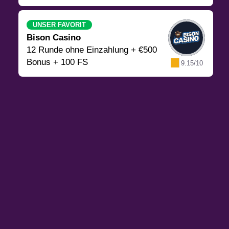
UNSER FAVORIT
Bison Casino
12 Runde ohne Einzahlung + €500
Bonus + 100 FS
9.15/10