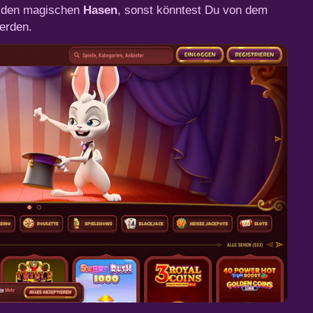
uf den magischen
Hasen
, sonst könntest Du von dem
werden.