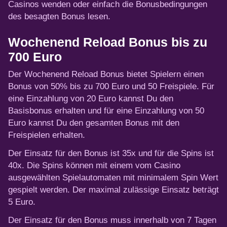
Casinos wenden oder einfach die Bonusbedingungen
des besagten Bonus lesen.
Wochenend Reload Bonus bis zu
700 Euro
Der Wochenend Reload Bonus bietet Spielern einen
Bonus von 50% bis zu 700 Euro und 50 Freispiele. Für
eine Einzahlung von 20 Euro kannst Du den
Basisbonus erhalten und für eine Einzahlung von 50
Euro kannst Du den gesamten Bonus mit den
Freispielen erhalten.
Der Einsatz für den Bonus ist 35x und für die Spins ist
40x. Die Spins können mit einem vom Casino
ausgewählten Spielautomaten mit minimalem Spin Wert
gespielt werden. Der maximal zulässige Einsatz beträgt
5 Euro.
Der Einsatz für den Bonus muss innerhalb von 7 Tagen