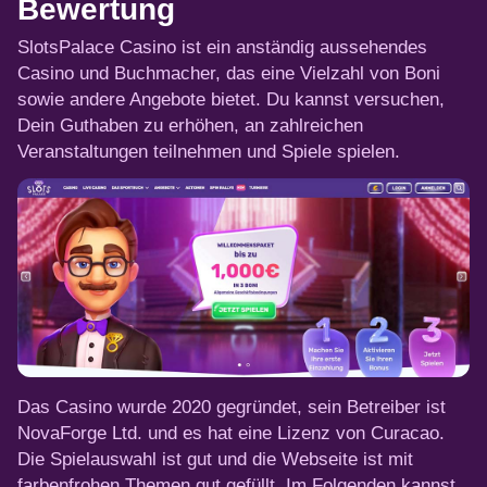
Bewertung
SlotsPalace Casino ist ein anständig aussehendes
Casino und Buchmacher, das eine Vielzahl von Boni
sowie andere Angebote bietet. Du kannst versuchen,
Dein Guthaben zu erhöhen, an zahlreichen
Veranstaltungen teilnehmen und Spiele spielen.
Das Casino wurde 2020 gegründet, sein Betreiber ist
NovaForge Ltd. und es hat eine Lizenz von Curacao.
Die Spielauswahl ist gut und die Webseite ist mit
farbenfrohen Themen gut gefüllt. Im Folgenden kannst