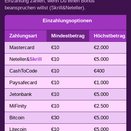
Einzahlung zählen, wenn Du einen Bonus
beanspruchen willst (Skrill&Neteller).
Einzahlungsoptionen
Zahlungsart
Mindestbetrag
Höchstbetrag
Mastercard
€10
€2.000
Neteller&
Skrill
€10
€5.000
CashToCode
€10
€400
Paysafecard
€10
€1.000
Jetonbank
€10
€5.000
MiFinity
€10
€2.500
Bitcoin
€30
€5.000
Litecoin
€10
€5.000