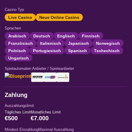
Casino Typ
Live Casino
Neue Online Casino
Sprachen
Arabisch
Deutsch
Englisch
Finnisch
Französisch
Italienisch
Japanisch
Norwegisch
Polnisch
Portugiesisch
Spanisch
Tschechisch
Ungarisch
Spielautomaten Anbieter / Spieleanbieter
Zahlung
Auszahlungslimit
Tägliches Limit
Monatliches Limit
€500
€7.000
Mindest Einzahlung
Maximal Auszahlung