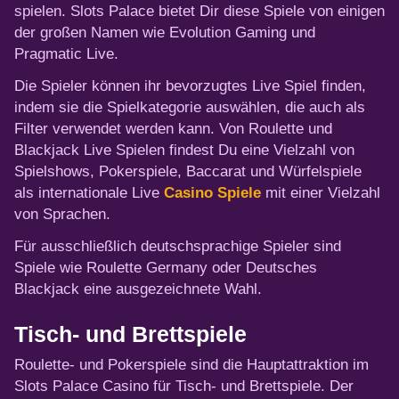
spielen. Slots Palace bietet Dir diese Spiele von einigen
der großen Namen wie Evolution Gaming und
Pragmatic Live.
Die Spieler können ihr bevorzugtes Live Spiel finden,
indem sie die Spielkategorie auswählen, die auch als
Filter verwendet werden kann. Von Roulette und
Blackjack Live Spielen findest Du eine Vielzahl von
Spielshows, Pokerspiele, Baccarat und Würfelspiele
als internationale Live
Casino Spiele
mit einer Vielzahl
von Sprachen.
Für ausschließlich deutschsprachige Spieler sind
Spiele wie Roulette Germany oder Deutsches
Blackjack eine ausgezeichnete Wahl.
Tisch- und Brettspiele
Roulette- und Pokerspiele sind die Hauptattraktion im
Slots Palace Casino für Tisch- und Brettspiele. Der