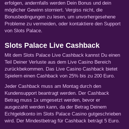
erfolgen, andernfalls werden Dein Bonus und dein
möglicher Gewinn storniert. Vergiss nicht, die
Bonusbedingungen zu lesen, um unvorhergesehene
Probleme zu vermeiden, oder kontaktiere den Support
von Slots Palace.
Slots Palace Live Cashback
Mit dem Slots Palace Live Cashback kannst Du einen
Teil Deiner Verluste aus dem Live Casino Bereich
zurückbekommen. Das Live Casino Cashback bietet
Spielern einen Cashback von 25% bis zu 200 Euro.
Jeder Cashback muss am Montag durch den
Kundensupport beantragt werden. Der Cashback
Betrag muss 1x umgesetzt werden, bevor er
ausgezahlt werden kann, da der Betrag Deinem
Echtgeldkonto im Slots Palace Casino gutgeschrieben
wird. Der Mindestbetrag für Cashback beträgt 5 Euro.