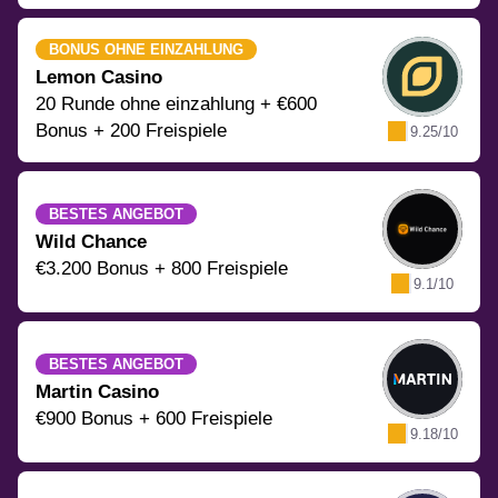
BONUS OHNE EINZAHLUNG
Lemon Casino
20 Runde ohne einzahlung + €600
Bonus + 200 Freispiele
9.25/10
BESTES ANGEBOT
Wild Chance
€3.200 Bonus + 800 Freispiele
9.1/10
BESTES ANGEBOT
Martin Casino
€900 Bonus + 600 Freispiele
9.18/10