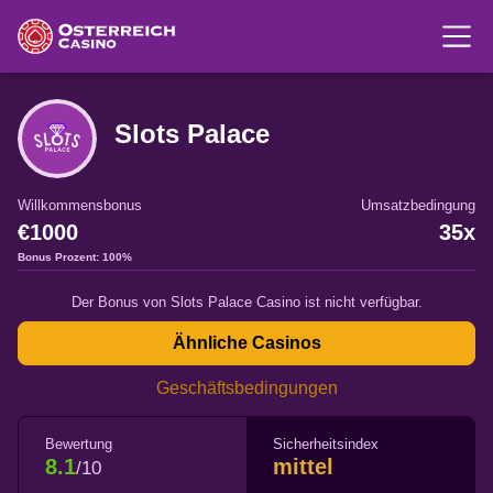
Me
Slots Palace
Willkommensbonus
Umsatzbedingung
€1000
35x
Bonus Prozent: 100%
Der Bonus von Slots Palace Casino ist nicht verfügbar.
Ähnliche Casinos
Geschäftsbedingungen
Bewertung
Sicherheitsindex
8.1
mittel
/10