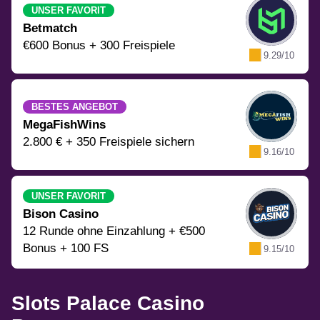
UNSER FAVORIT
Betmatch
€600 Bonus + 300 Freispiele
9.29/10
BESTES ANGEBOT
MegaFishWins
2.800 € + 350 Freispiele sichern
9.16/10
UNSER FAVORIT
Bison Casino
12 Runde ohne Einzahlung + €500
Bonus + 100 FS
9.15/10
Slots Palace Casino