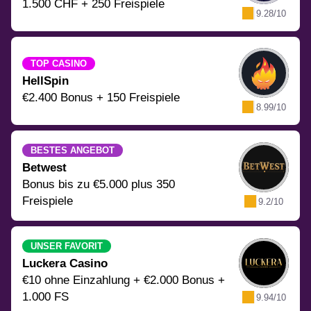
1.500 CHF + 250 Freispiele
9.28/10
TOP CASINO
HellSpin
€2.400 Bonus + 150 Freispiele
8.99/10
BESTES ANGEBOT
Betwest
Bonus bis zu €5.000 plus 350
Freispiele
9.2/10
UNSER FAVORIT
Luckera Casino
€10 ohne Einzahlung + €2.000 Bonus +
1.000 FS
9.94/10