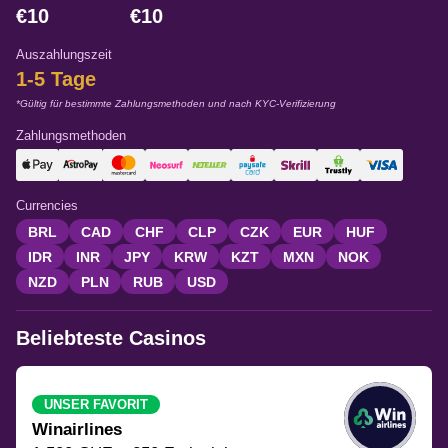
€10
€10
Auszahlungszeit
1-5 Tage
*Gültig für bestimmte Zahlungsmethoden und nach KYC-Verifizierung
Zahlungsmethoden
Currencies
BRL
CAD
CHF
CLP
CZK
EUR
HUF
IDR
INR
JPY
KRW
KZT
MXN
NOK
NZD
PLN
RUB
USD
Beliebteste Casinos
UNSER FAVORIT
Winairlines