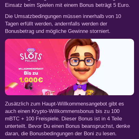
Einsatz beim Spielen mit einem Bonus beträgt 5 Euro.
Die Umsatzbedingungen müssen innerhalb von 10
Tagen erfüllt werden, andernfalls werden der
Bonusbetrag und mögliche Gewinne storniert.
Zusätzlich zum Haupt-Willkommensangebot gibt es
auch einen Krypto-Willkommensbonus bis zu 100
mBTC + 100 Freispiele. Dieser Bonus ist in 4 Teile
unterteilt. Bevor Du einen Bonus beanspruchst, denke
daran, die Bonusbedingungen der Boni zu lesen.