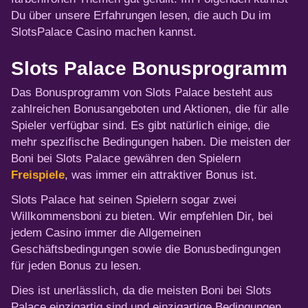
Du über unsere Erfahrungen lesen, die auch Du im
SlotsPalace Casino machen kannst.
Slots Palace Bonusprogramm
Das Bonusprogramm von Slots Palace besteht aus
zahlreichen Bonusangeboten und Aktionen, die für alle
Spieler verfügbar sind. Es gibt natürlich einige, die
mehr spezifische Bedingungen haben. Die meisten der
Boni bei Slots Palace gewähren den Spielern
Freispiele
, was immer ein attraktiver Bonus ist.
Slots Palace hat seinen Spielern sogar zwei
Willkommensboni zu bieten. Wir empfehlen Dir, bei
jedem Casino immer die Allgemeinen
Geschäftsbedingungen sowie die Bonusbedingungen
für jeden Bonus zu lesen.
Dies ist unerlässlich, da die meisten Boni bei Slots
Palace einzigartig sind und einzigartige Bedingungen